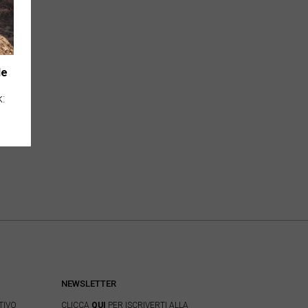
le
k:
NEWSLETTER
TIVO
CLICCA
QUI
PER ISCRIVERTI ALLA