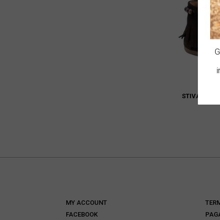
G
i
STIVALETTO
MY ACCOUNT
TERM
FACEBOOK
PAG