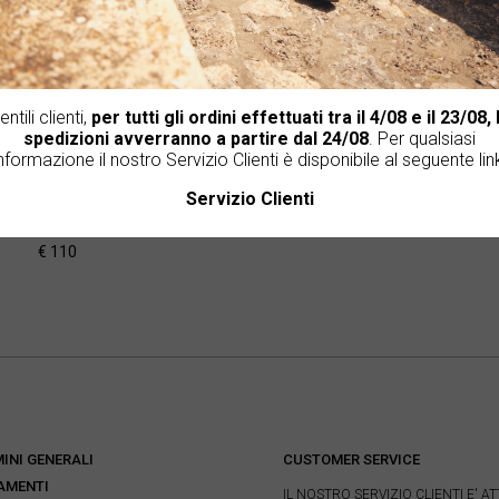
entili clienti,
per tutti gli ordini effettuati tra il 4/08 e il 23/08, 
spedizioni avverranno a partire dal 24/08
. Per qualsiasi
nformazione il nostro Servizio Clienti è disponibile al seguente lin
Servizio Clienti
 SCAMOSCIATO CON PERLINE
€ 110
INI GENERALI
CUSTOMER SERVICE
AMENTI
IL NOSTRO SERVIZIO CLIENTI E' AT