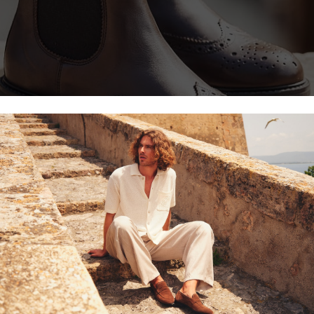
DONNA
|
SCARPE
| STIVALETTI
3