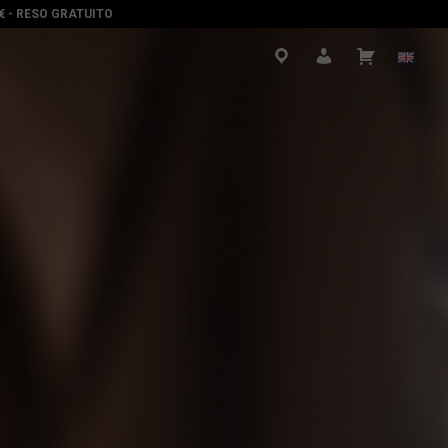
0€ - RESO GRATUITO
.
.
.