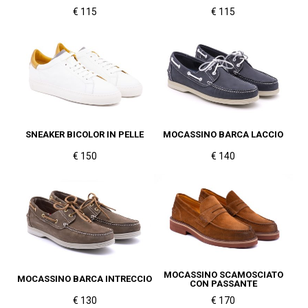
€ 115
€ 115
SNEAKER BICOLOR IN PELLE
MOCASSINO BARCA LACCIO
€ 150
€ 140
MOCASSINO SCAMOSCIATO
MOCASSINO BARCA INTRECCIO
CON PASSANTE
€ 130
€ 170