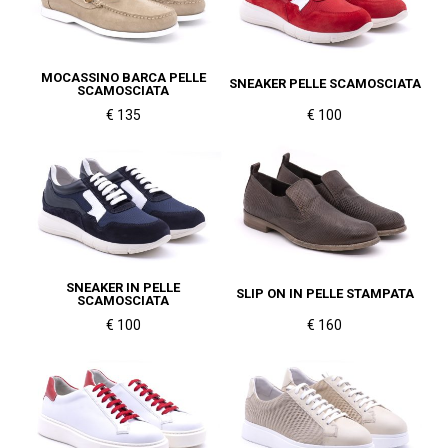
MOCASSINO BARCA PELLE
SNEAKER PELLE SCAMOSCIATA
SCAMOSCIATA
€ 135
€ 100
SNEAKER IN PELLE
SLIP ON IN PELLE STAMPATA
SCAMOSCIATA
€ 100
€ 160