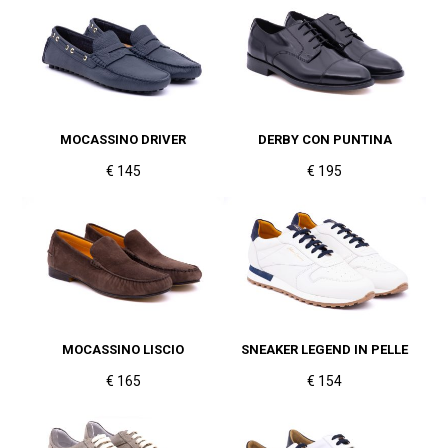
MOCASSINO DRIVER
DERBY CON PUNTINA
€ 145
€ 195
MOCASSINO LISCIO
SNEAKER LEGEND IN PELLE
€ 165
€ 154