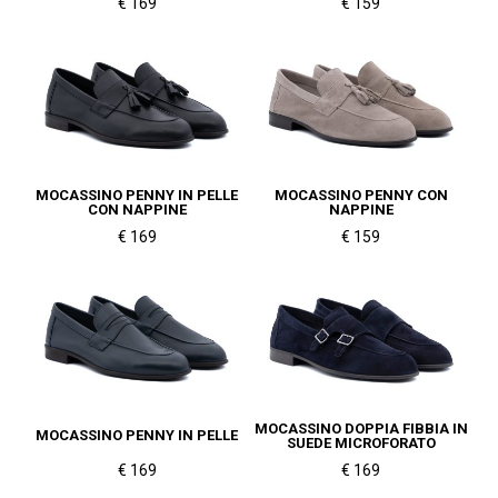
€ 169
€ 159
MOCASSINO PENNY IN PELLE
MOCASSINO PENNY CON
CON NAPPINE
NAPPINE
€ 169
€ 159
MOCASSINO DOPPIA FIBBIA IN
MOCASSINO PENNY IN PELLE
SUEDE MICROFORATO
€ 169
€ 169