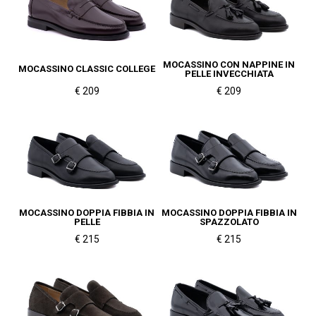
MOCASSINO CON NAPPINE IN
MOCASSINO CLASSIC COLLEGE
PELLE INVECCHIATA
€ 209
€ 209
MOCASSINO DOPPIA FIBBIA IN
MOCASSINO DOPPIA FIBBIA IN
PELLE
SPAZZOLATO
€ 215
€ 215