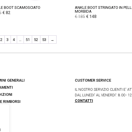
LE BOOT SCAMOSCIATO
ANKLE BOOT STRINGATO IN PELL
MORBIDA
Il
Il
5
€
82
Il
Il
€
185
€
148
prezzo
prezzo
prezzo
prezzo
originale
attuale
originale
attuale
era:
è:
era:
è:
€ 165.
€ 82.
2
3
4
…
51
52
53
→
€ 185.
€ 148.
INI GENERALI
CUSTOMER SERVICE
AMENTI
IL NOSTRO SERVIZIO CLIENTI E' AT
IZIONI
DAL LUNEDI' AL VENERDI': 8.00 - 12
CONTATTI
 E RIMBORSI
s
I