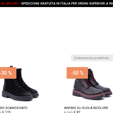
O AL 40% OFF
- SPEDIZIONE GRATUITA IN ITALIA PER ORDINI SUPERIORI A 9
-30 %
-50 %
BIO SCAMOSCIATO
ANFIBIO SU SUOLA BICOLORE
Il
Il
Il
Il
5
€
115
€
165
€
82