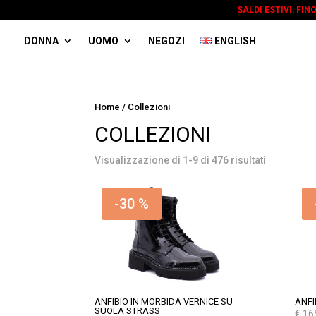
SALDI ESTIVI: FIN
DONNA
UOMO
NEGOZI
ENGLISH
Home
/ Collezioni
COLLEZIONI
Visualizzazione di 1-9 di 476 risultati
-30 %
ANFIBIO IN MORBIDA VERNICE SU
ANFI
SUOLA STRASS
€
16