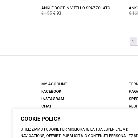
ANKLE BOOT IN VITELLO SPAZZOLATO
ANK
Il
Il
€
155
€
93
€
16
prezzo
prezzo
originale
attuale
era:
è:
€ 155.
€ 93.
1
MY ACCOUNT
TERM
FACEBOOK
PAG
INSTAGRAM
SPED
CHAT
RESI
NEGOZI
FAQ
COOKIE POLICY
ANTICA TALKS
ABOUT
UTILIZZIAMO I COOKIE PER MIGLIORARE LA TUA ESPERIENZA DI
NAVIGAZIONE, OFFRIRTI PUBBLICITA' O CONTENUTI PERSONALIZZAT