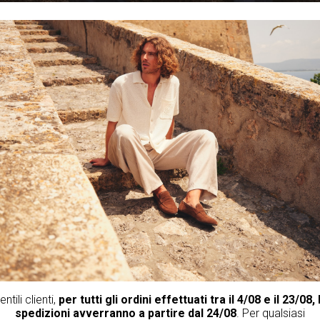
UOMO
|
SCARPE
| STIVALETTI
3
entili clienti,
per tutti gli ordini effettuati tra il 4/08 e il 23/08, 
spedizioni avverranno a partire dal 24/08
. Per qualsiasi