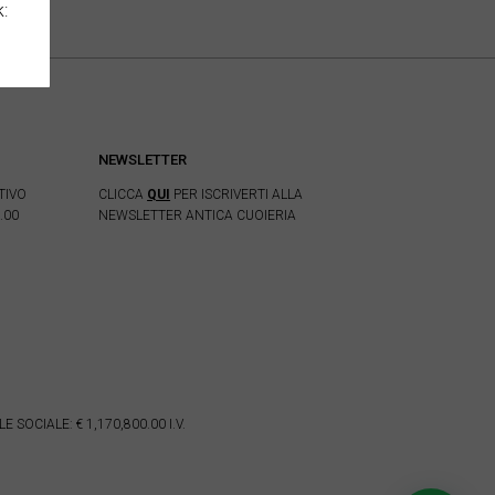
k:
NEWSLETTER
TIVO
CLICCA
QUI
PER ISCRIVERTI ALLA
.00
NEWSLETTER ANTICA CUOIERIA
 SOCIALE: € 1,170,800.00 I.V.