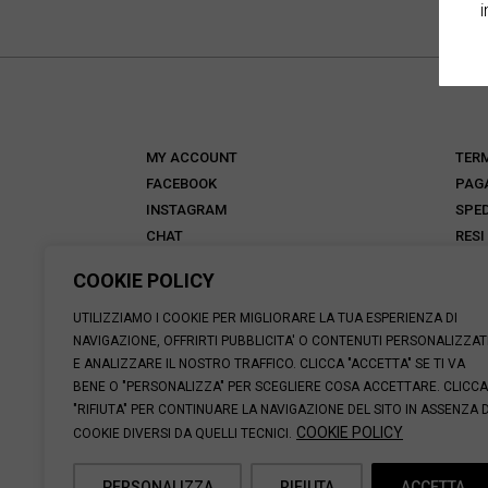
i
MY ACCOUNT
TERM
FACEBOOK
PAG
INSTAGRAM
SPED
CHAT
RESI
NEGOZI
FAQ
COOKIE POLICY
ANTICA TALKS
ABOUT
UTILIZZIAMO I COOKIE PER MIGLIORARE LA TUA ESPERIENZA DI
NAVIGAZIONE, OFFRIRTI PUBBLICITA' O CONTENUTI PERSONALIZZAT
E ANALIZZARE IL NOSTRO TRAFFICO. CLICCA "ACCETTA" SE TI VA
BENE O "PERSONALIZZA" PER SCEGLIERE COSA ACCETTARE. CLICCA
"RIFIUTA" PER CONTINUARE LA NAVIGAZIONE DEL SITO IN ASSENZA D
© 2026 CALZATURIFICIO F.LLI SOLDINI | VIA VITTORIO VE
COOKIE POLICY
COOKIE DIVERSI DA QUELLI TECNICI.
SUPPORT@ANTICACUOIERIA.IT
| + (39) 0575 42811 |
PERSONALIZZA
RIFIUTA
ACCETTA