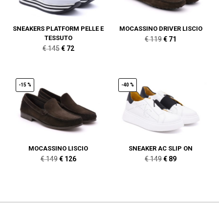
SNEAKERS PLATFORM PELLE E
MOCASSINO DRIVER LISCIO
TESSUTO
Il
Il
€
119
€
71
Il
Il
€
145
€
72
prezzo
prezzo
prezzo
prezzo
originale
attuale
originale
attuale
era:
è:
era:
è:
-15 %
-40 %
€ 119.
€ 71.
€ 145.
€ 72.
MOCASSINO LISCIO
SNEAKER AC SLIP ON
Il
Il
Il
Il
€
149
€
126
€
149
€
89
prezzo
prezzo
prezzo
prezzo
originale
attuale
originale
attuale
era:
è:
era:
è:
€ 149.
€ 126.
€ 149.
€ 89.