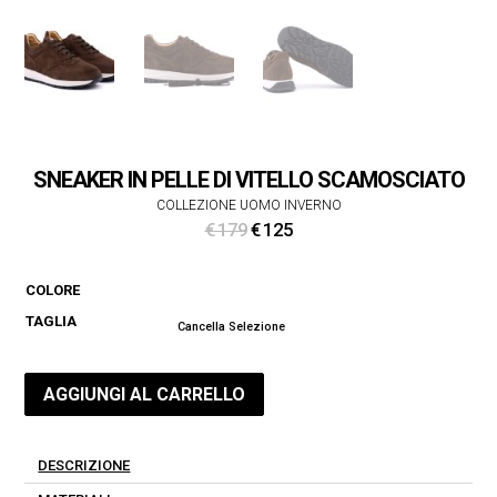
SNEAKER IN PELLE DI VITELLO SCAMOSCIATO
COLLEZIONE UOMO INVERNO
Il
Il
€
179
€
125
prezzo
prezzo
originale
attuale
COLORE
era:
è:
TAGLIA
€ 179.
€ 125.
Cancella Selezione
AGGIUNGI AL CARRELLO
DESCRIZIONE