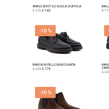
ANKLE BOOT SU SUOLA SCATOLA
BALL
Il
Il
€
175
€
140
€
11
prezzo
prezzo
originale
attuale
era:
è:
-10 %
€ 175.
€ 140.
BARCA IN PELLE INVECCHIATA
BARC
CAR
Il
Il
€
199
€
179
€
18
prezzo
prezzo
originale
attuale
era:
è:
€ 199.
€ 179.
-10 %