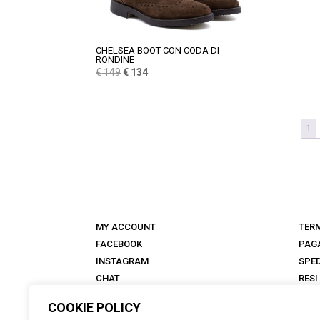
CHELSEA BOOT CON CODA DI
RONDINE
Il
Il
€
149
€
134
prezzo
prezzo
originale
attuale
era:
è:
1
€ 149.
€ 134.
MY ACCOUNT
TERM
FACEBOOK
PAG
INSTAGRAM
SPED
CHAT
RESI
NEGOZI
FAQ
COOKIE POLICY
ANTICA TALKS