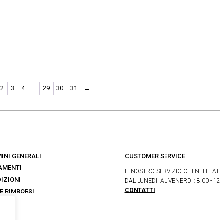
2
3
4
…
29
30
31
→
INI GENERALI
CUSTOMER SERVICE
AMENTI
IL NOSTRO SERVIZIO CLIENTI E' AT
IZIONI
DAL LUNEDI' AL VENERDI': 8.00 - 12
CONTATTI
 E RIMBORSI
s