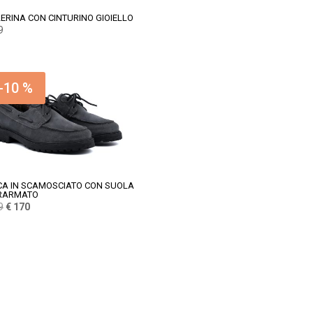
ERINA CON CINTURINO GIOIELLO
9
-10 %
A IN SCAMOSCIATO CON SUOLA
RARMATO
Il
Il
9
€
170
prezzo
prezzo
originale
attuale
era:
è:
€ 189.
€ 170.