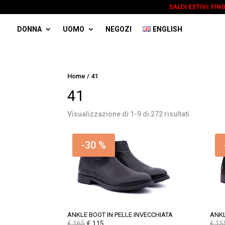
SALDI ESTIVI: FIN
DONNA
UOMO
NEGOZI
ENGLISH
Home
/ 41
41
Visualizzazione di 1-9 di 272 risultati
-30 %
ANKLE BOOT IN PELLE INVECCHIATA
ANKL
Il
Il
€
165
€
115
€
15