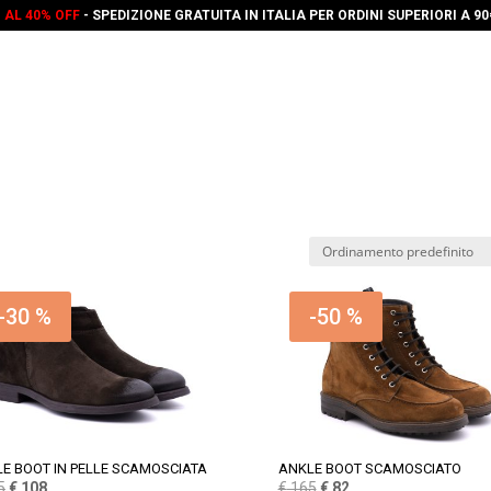
O AL 40% OFF
- SPEDIZIONE GRATUITA IN ITALIA PER ORDINI SUPERIORI A 9
-30 %
-50 %
E BOOT IN PELLE SCAMOSCIATA
ANKLE BOOT SCAMOSCIATO
Il
Il
Il
Il
5
€
108
€
165
€
82