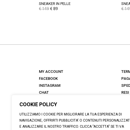
SNEAKER IN PELLE
SNEA
Il
Il
€
149
€
89
€
14
prezzo
prezzo
originale
attuale
era:
è:
€ 149.
€ 89.
MY ACCOUNT
TERM
FACEBOOK
PAG
INSTAGRAM
SPED
CHAT
RESI
NEGOZI
FAQ
COOKIE POLICY
ANTICA TALKS
ABOUT
UTILIZZIAMO I COOKIE PER MIGLIORARE LA TUA ESPERIENZA DI
NAVIGAZIONE, OFFRIRTI PUBBLICITA' O CONTENUTI PERSONALIZZAT
E ANALIZZARE IL NOSTRO TRAFFICO. CLICCA "ACCETTA" SE TI VA