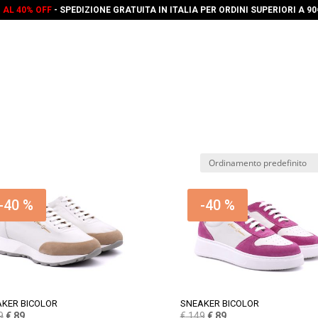
O AL 40% OFF
- SPEDIZIONE GRATUITA IN ITALIA PER ORDINI SUPERIORI A 9
-40 %
-40 %
KER BICOLOR
SNEAKER BICOLOR
Il
Il
Il
Il
9
€
89
€
149
€
89