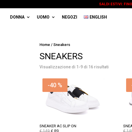
SALDI ESTIVI: FIN
DONNA
UOMO
NEGOZI
ENGLISH
Home
/ Sneakers
SNEAKERS
Visualizzazione di 1-9 di 16 risultati
-40 %
SNEAKER AC SLIP ON
SNEA
Il
Il
€
149
€
89
€
14