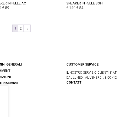
KER IN PELLE AC
SNEAKER IN PELLE SOFT
Il
Il
Il
Il
9
€
89
€
140
€
84
prezzo
prezzo
prezzo
prezzo
originale
attuale
originale
attuale
era:
è:
era:
è:
1
2
→
€ 149.
€ 89.
€ 140.
€ 84.
INI GENERALI
CUSTOMER SERVICE
AMENTI
IL NOSTRO SERVIZIO CLIENTI E' AT
IZIONI
DAL LUNEDI' AL VENERDI': 8.00 - 12
CONTATTI
 E RIMBORSI
s
I