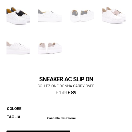
SNEAKER AC SLIP ON
COLLEZIONE DONNA CARRY OVER
Il
Il
€
149
€
89
prezzo
prezzo
originale
attuale
COLORE
era:
è:
TAGLIA
€ 149.
€ 89.
Cancella Selezione