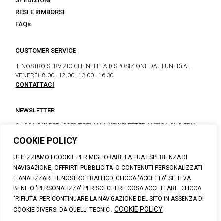
SPEDIZIONI
RESI E RIMBORSI
FAQs
CUSTOMER SERVICE
IL NOSTRO SERVIZIO CLIENTI E' A DISPOSIZIONE DAL LUNEDì AL
VENERDì: 8.00 - 12.00 | 13.00 - 16.30
CONTATTACI
NEWSLETTER
CLICCA
QUI
PER ISCRIVERTI ALLA NEWSLETTER ANTICA CUOIERIA
COOKIE POLICY
UTILIZZIAMO I COOKIE PER MIGLIORARE LA TUA ESPERIENZA DI
© 2026 CALZATURIFICIO F.LLI SOLDINI
NAVIGAZIONE, OFFRIRTI PUBBLICITA' O CONTENUTI PERSONALIZZATI
VIA VITTORIO VENETO, 32 - CAPOLONA 52010 (AR)
E ANALIZZARE IL NOSTRO TRAFFICO. CLICCA "ACCETTA" SE TI VA
P.IVA: IT00100020510 | REA: AR-19984 | C. SOCIALE: € 1,170,800.00
BENE O "PERSONALIZZA" PER SCEGLIERE COSA ACCETTARE. CLICCA
I.V.
"RIFIUTA" PER CONTINUARE LA NAVIGAZIONE DEL SITO IN ASSENZA DI
SUPPORT@ANTICACUOIERIA.IT
| + (39) 0575 42811
COOKIE POLICY
COOKIE DIVERSI DA QUELLI TECNICI.
PRIVACY
|
COOKIE POLICY
|
PERSONAL DATA INFORMATION