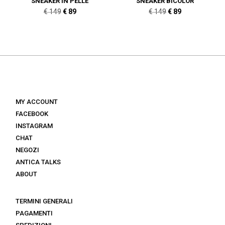
SNEAKER IN PELLE
SNEAKER BICOLOR
Il
Il
Il
Il
€
149
€
89
€
149
€
89
prezzo
prezzo
prezzo
prezzo
originale
attuale
originale
attuale
era:
è:
era:
è:
€ 149.
€ 89.
€ 149.
€ 89.
MY ACCOUNT
FACEBOOK
INSTAGRAM
CHAT
NEGOZI
ANTICA TALKS
ABOUT
TERMINI GENERALI
PAGAMENTI