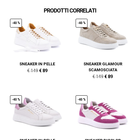
PRODOTTI CORRELATI
-40 %
-40 %
SNEAKER IN PELLE
SNEAKER GLAMOUR
SCAMOSCIATA
Il
Il
€
149
€
89
Il
Il
€
149
€
89
prezzo
prezzo
prezzo
prezzo
originale
attuale
originale
attuale
era:
è:
era:
è:
-40 %
-40 %
€ 149.
€ 89.
€ 149.
€ 89.