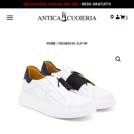
SALDI ESTIVI: FINO AL 40% OFF
- RESO GRATUITO
.
.
.
HOME
/ SNEAKER AC SLIP ON