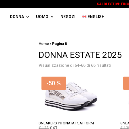
SALDI ESTIVI: FIN
DONNA
UOMO
NEGOZI
ENGLISH
Home
/ Pagina 8
DONNA ESTATE 2025
Visualizzazione di 64-66 di 66 risultati
-50 %
SNEAKERS PITONATA PLATFORM
SNE
Il
Il
€
135
€
67
€
13