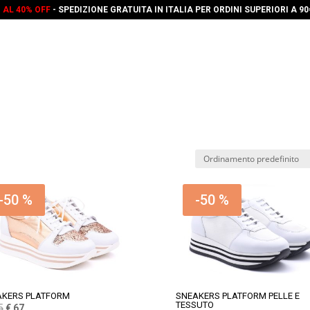
O AL 40% OFF
- SPEDIZIONE GRATUITA IN ITALIA PER ORDINI SUPERIORI A 9
-50 %
-50 %
AKERS PLATFORM
SNEAKERS PLATFORM PELLE E
TESSUTO
Il
Il
5
€
67