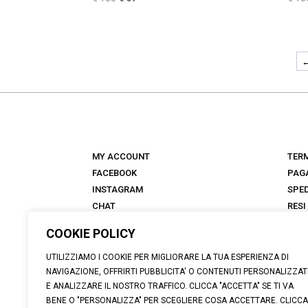
prezzo
prezzo
originale
attuale
era:
è:
€ 135.
€ 67.
MY ACCOUNT
TERM
FACEBOOK
PAG
INSTAGRAM
SPED
CHAT
RESI
NEGOZI
FAQ
COOKIE POLICY
ANTICA TALKS
ABOUT
UTILIZZIAMO I COOKIE PER MIGLIORARE LA TUA ESPERIENZA DI
NAVIGAZIONE, OFFRIRTI PUBBLICITA' O CONTENUTI PERSONALIZZAT
E ANALIZZARE IL NOSTRO TRAFFICO. CLICCA "ACCETTA" SE TI VA
BENE O "PERSONALIZZA" PER SCEGLIERE COSA ACCETTARE. CLICCA