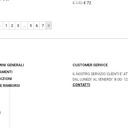
Il
Il
€
145
€
72
prezzo
prezzo
prezzo
prezzo
originale
attuale
originale
attuale
era:
è:
era:
è:
€ 135.
€ 67.
←
1
2
3
…
5
6
7
8
€ 145.
€ 72.
INI GENERALI
CUSTOMER SERVICE
AMENTI
IL NOSTRO SERVIZIO CLIENTI E' AT
IZIONI
DAL LUNEDI' AL VENERDI': 8.00 - 12
CONTATTI
 E RIMBORSI
s
I