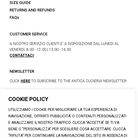
SIZE GUIDE
RETURNS AND REFUNDS
FAQs
CUSTOMER SERVICE
IL NOSTRO SERVIZIO CLIENTI E' A DISPOSIZIONE DAL LUNEDì AL
VENERDì: 8.00 - 12.00 | 13.00 - 16.30
CONTATTACI
NEWSLETTER
CLICK
HERE
TO SUBSCRIBE TO THE ANTICA CUOIERIA NEWSLETTER
COOKIE POLICY
© 2023 CALZATURIFICIO F.LLI SOLDINI
UTILIZZIAMO I COOKIE PER MIGLIORARE LA TUA ESPERIENZA DI
VIA VITTORIO VENETO, 32 - CAPOLONA 52010 (AR)
NAVIGAZIONE, OFFRIRTI PUBBLICITA' O CONTENUTI PERSONALIZZATI
P.IVA: IT00100020510 | REA: AR-19984 | C. SOCIALE: € 1,170,800.00
E ANALIZZARE IL NOSTRO TRAFFICO. CLICCA "ACCETTA" SE TI VA
I.V.
BENE O "PERSONALIZZA" PER SCEGLIERE COSA ACCETTARE. CLICCA
SUPPORT@ANTICACUOIERIA.IT
| + (39) 0575 42811
"RIFIUTA" PER CONTINUARE LA NAVIGAZIONE DEL SITO IN ASSENZA DI