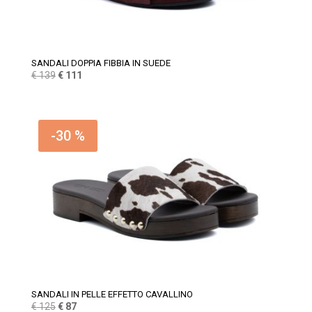
SANDALI DOPPIA FIBBIA IN SUEDE
Il
Il
€
139
€
111
prezzo
prezzo
originale
attuale
era:
è:
-30 %
€ 139.
€ 111.
SANDALI IN PELLE EFFETTO CAVALLINO
Il
Il
€
125
€
87