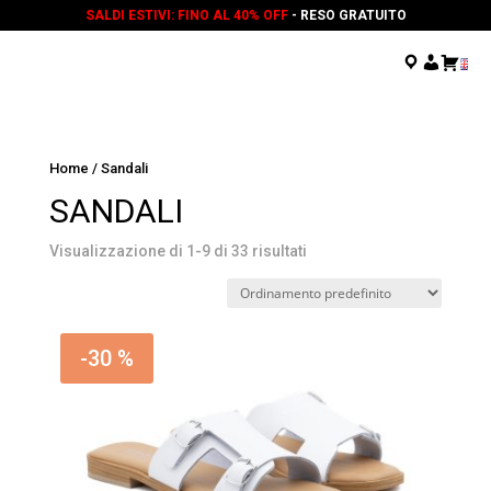
SALDI ESTIVI: FINO AL 40% OFF
- RESO GRATUITO
.
.
.
Home
/ Sandali
SANDALI
Visualizzazione di 1-9 di 33 risultati
-30 %