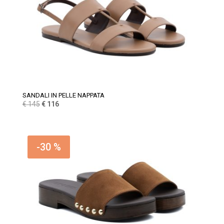
SANDALI IN PELLE NAPPATA
Il
Il
€
145
€
116
prezzo
prezzo
originale
attuale
era:
è:
-30 %
€ 145.
€ 116.