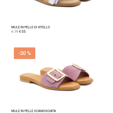
MULE IN PELLE DI VITELLO
Il
Il
€
79
€
55
prezzo
prezzo
originale
attuale
era:
è:
-30 %
€ 79.
€ 55.
MULE IN PELLE SCAMOSCIATA