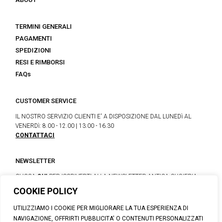
TERMINI GENERALI
PAGAMENTI
SPEDIZIONI
RESI E RIMBORSI
FAQs
CUSTOMER SERVICE
IL NOSTRO SERVIZIO CLIENTI E' A DISPOSIZIONE DAL LUNEDì AL
VENERDì: 8.00 - 12.00 | 13.00 - 16.30
CONTATTACI
NEWSLETTER
CLICCA
QUI
PER ISCRIVERTI ALLA NEWSLETTER ANTICA CUOIERIA
COOKIE POLICY
UTILIZZIAMO I COOKIE PER MIGLIORARE LA TUA ESPERIENZA DI
© 2026 CALZATURIFICIO F.LLI SOLDINI
NAVIGAZIONE, OFFRIRTI PUBBLICITA' O CONTENUTI PERSONALIZZATI
VIA VITTORIO VENETO, 32 - CAPOLONA 52010 (AR)