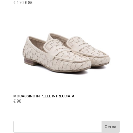
Il
Il
€
170
€
85
prezzo
prezzo
originale
attuale
era:
è:
€ 170.
€ 85.
MOCASSINO IN PELLE INTRECCIATA
€
90
Cerca