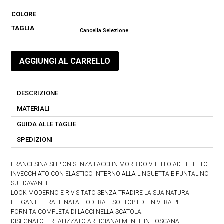
originale
attuale
COLORE
era:
è:
TAGLIA
€ 135.
€ 94.
Cancella Selezione
AGGIUNGI AL CARRELLO
DESCRIZIONE
MATERIALI
GUIDA ALLE TAGLIE
SPEDIZIONI
FRANCESINA SLIP ON SENZA LACCI IN MORBIDO VITELLO AD EFFETTO
INVECCHIATO CON ELASTICO INTERNO ALLA LINGUETTA E PUNTALINO
SUL DAVANTI.
LOOK MODERNO E RIVISITATO SENZA TRADIRE LA SUA NATURA
ELEGANTE E RAFFINATA. FODERA E SOTTOPIEDE IN VERA PELLE.
FORNITA COMPLETA DI LACCI NELLA SCATOLA.
DISEGNATO E REALIZZATO ARTIGIANALMENTE IN TOSCANA.