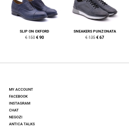
€ 160.
€ 96.
SLIP ON OXFORD
SNEAKERS PUNZONATA
Il
Il
Il
Il
€
150
€
90
€
135
€
67
prezzo
prezzo
prezzo
prezzo
originale
attuale
originale
attuale
era:
è:
era:
è:
€ 150.
€ 90.
€ 135.
€ 67.
MY ACCOUNT
FACEBOOK
INSTAGRAM
CHAT
NEGOZI
ANTICA TALKS