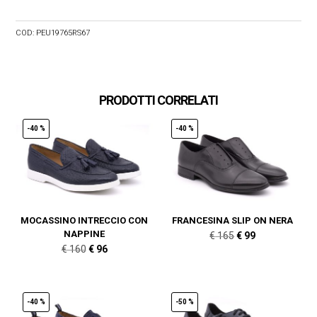
COD:
PEU19765RS67
PRODOTTI CORRELATI
-40 %
-40 %
MOCASSINO INTRECCIO CON
FRANCESINA SLIP ON NERA
NAPPINE
Il
Il
€
165
€
99
Il
Il
€
160
€
96
prezzo
prezzo
prezzo
prezzo
originale
attuale
originale
attuale
era:
è:
era:
è:
-40 %
-50 %
€ 165.
€ 99.