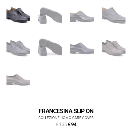
FRANCESINA SLIP ON
COLLEZIONE UOMO CARRY OVER
Il
Il
€
135
€
94
prezzo
prezzo