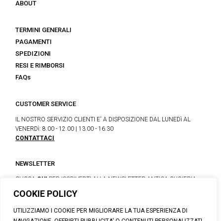
ABOUT
TERMINI GENERALI
PAGAMENTI
SPEDIZIONI
RESI E RIMBORSI
FAQs
CUSTOMER SERVICE
IL NOSTRO SERVIZIO CLIENTI E' A DISPOSIZIONE DAL LUNEDì AL
VENERDì: 8.00 - 12.00 | 13.00 - 16.30
CONTATTACI
NEWSLETTER
CLICCA
QUI
PER ISCRIVERTI ALLA NEWSLETTER ANTICA CUOIERIA
COOKIE POLICY
UTILIZZIAMO I COOKIE PER MIGLIORARE LA TUA ESPERIENZA DI
© 2026 CALZATURIFICIO F.LLI SOLDINI