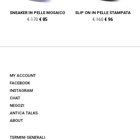
SNEAKER IN PELLE MOSAICO
SLIP ON IN PELLE STAMPATA
Il
Il
Il
Il
€
170
€
85
€
160
€
96
prezzo
prezzo
prezzo
prezzo
originale
attuale
originale
attuale
era:
è:
era:
è:
€ 170.
€ 85.
€ 160.
€ 96.
MY ACCOUNT
FACEBOOK
INSTAGRAM
CHAT
NEGOZI
ANTICA TALKS
ABOUT
TERMINI GENERALI