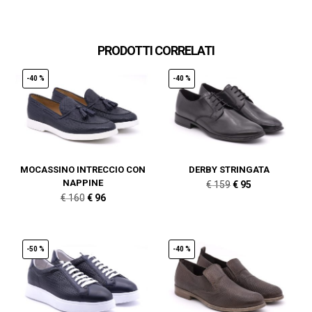
PRODOTTI CORRELATI
-40 %
-40 %
MOCASSINO INTRECCIO CON
DERBY STRINGATA
NAPPINE
Il
Il
€
159
€
95
Il
Il
€
160
€
96
prezzo
prezzo
prezzo
prezzo
originale
attuale
originale
attuale
era:
è:
era:
è:
-50 %
-40 %
€ 159.
€ 95.
€ 160.
€ 96.