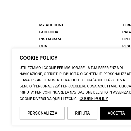
MY ACCOUNT
TERM
FACEBOOK
PAG
INSTAGRAM
SPED
CHAT
RESI
NEGOZI
FAQ
COOKIE POLICY
ANTICA TALKS
ABOUT
UTILIZZIAMO I COOKIE PER MIGLIORARE LA TUA ESPERIENZA DI
NAVIGAZIONE, OFFRIRTI PUBBLICITA' O CONTENUTI PERSONALIZZAT
E ANALIZZARE IL NOSTRO TRAFFICO. CLICCA "ACCETTA" SE TI VA
BENE O "PERSONALIZZA" PER SCEGLIERE COSA ACCETTARE. CLICCA
"RIFIUTA" PER CONTINUARE LA NAVIGAZIONE DEL SITO IN ASSENZA D
© 2026 CALZATURIFICIO F.LLI SOLDINI | VIA VITTORIO VE
COOKIE POLICY
COOKIE DIVERSI DA QUELLI TECNICI.
SUPPORT@ANTICACUOIERIA.IT
| + (39) 0575 42811 |
PERSONALIZZA
RIFIUTA
ACCETTA