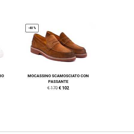
-40 %
IO
MOCASSINO SCAMOSCIATO CON
PASSANTE
Il
Il
€
170
€
102
prezzo
prezzo
originale
attuale
era:
è:
€ 170.
€ 102.