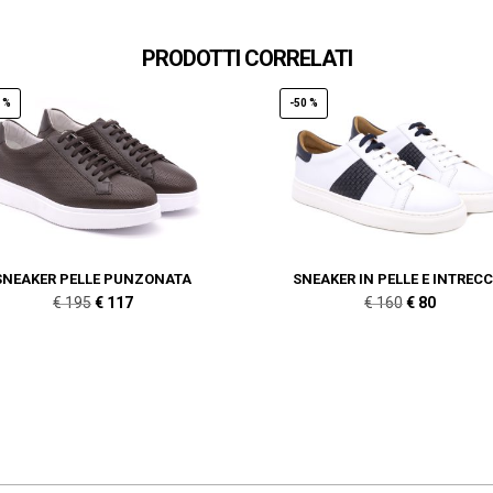
PRODOTTI CORRELATI
 %
-50 %
SNEAKER PELLE PUNZONATA
SNEAKER IN PELLE E INTRECC
Il
Il
Il
Il
€
195
€
117
€
160
€
80
prezzo
prezzo
prezzo
prezzo
originale
attuale
originale
attuale
era:
è:
era:
è:
€ 195.
€ 117.
€ 160.
€ 80.