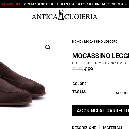
O AL 40% OFF
- SPEDIZIONE GRATUITA IN ITALIA PER ORDINI SUPERIORI A 9
HOME
/ MOCASSINO LEGGERO
MOCASSINO LEGG
COLLEZIONE UOMO CARRY OVER
Il
Il
€
149
€
89
prezzo
prezzo
originale
attuale
COLORE
era:
è:
TAGLIA
Cancella
€ 149.
€ 89.
AGGIUNGI AL CARRELL
DESCRIZIONE
MATERIALI