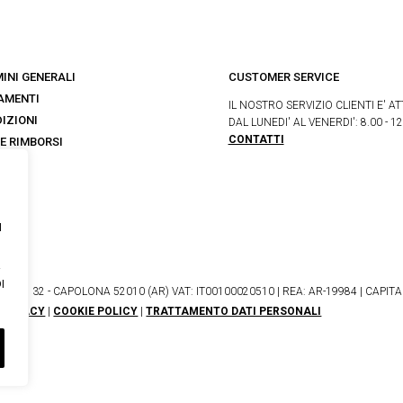
INI GENERALI
CUSTOMER SERVICE
AMENTI
IL NOSTRO SERVIZIO CLIENTI E' AT
IZIONI
DAL LUNEDI' AL VENERDI': 8.00 - 12
CONTATTI
 E RIMBORSI
s
I
I
NETO, 32 - CAPOLONA 52010 (AR) VAT: IT00100020510 | REA: AR-19984 | CAPITALE
PRIVACY
|
COOKIE POLICY
|
TRATTAMENTO DATI PERSONALI