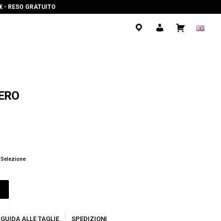
0€ - RESO GRATUITO
.
.
.
ERO
 Selezione
O
GUIDA ALLE TAGLIE
SPEDIZIONI