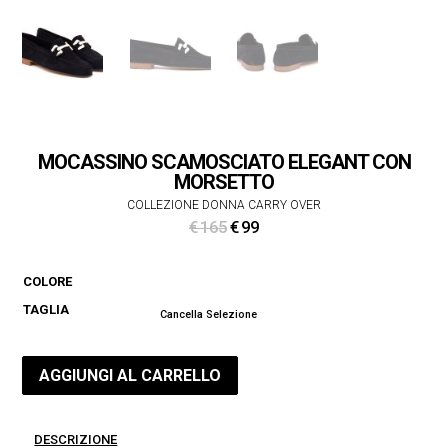
MOCASSINO SCAMOSCIATO ELEGANT CON
MORSETTO
COLLEZIONE DONNA CARRY OVER
Il
Il
€
165
€
99
prezzo
prezzo
originale
attuale
COLORE
era:
è:
TAGLIA
€ 165.
€ 99.
Cancella Selezione
AGGIUNGI AL CARRELLO
DESCRIZIONE