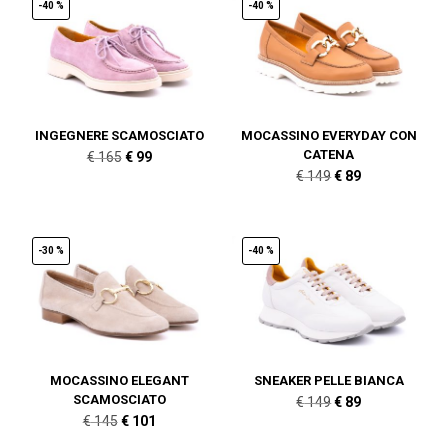
-40 %
-40 %
INGEGNERE SCAMOSCIATO
MOCASSINO EVERYDAY CON
CATENA
Il
Il
€
165
€
99
Il
Il
€
149
€
89
prezzo
prezzo
prezzo
prezzo
originale
attuale
originale
attuale
era:
è:
era:
è:
-30 %
-40 %
€ 165.
€ 99.
€ 149.
€ 89.
MOCASSINO ELEGANT
SNEAKER PELLE BIANCA
SCAMOSCIATO
Il
Il
€
149
€
89
Il
Il
€
145
€
101
prezzo
prezzo
prezzo
prezzo