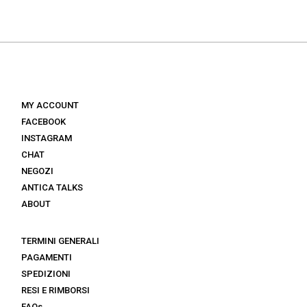
originale
attuale
originale
attuale
era:
è:
era:
è:
€ 149.
€ 89.
€ 145.
€ 101.
MY ACCOUNT
FACEBOOK
INSTAGRAM
CHAT
NEGOZI
ANTICA TALKS
ABOUT
TERMINI GENERALI
PAGAMENTI
SPEDIZIONI
RESI E RIMBORSI
FAQs