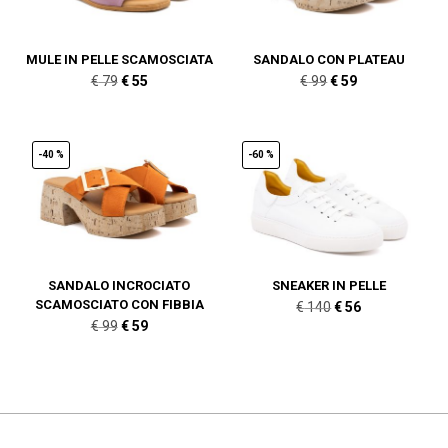
MULE IN PELLE SCAMOSCIATA
SANDALO CON PLATEAU
Il
Il
Il
Il
€
79
€
55
€
99
€
59
prezzo
prezzo
prezzo
prezzo
originale
attuale
originale
attuale
era:
è:
era:
è:
-40 %
-60 %
€ 79.
€ 55.
€ 99.
€ 59.
SANDALO INCROCIATO
SNEAKER IN PELLE
SCAMOSCIATO CON FIBBIA
Il
Il
€
140
€
56
Il
Il
€
99
€
59
prezzo
prezzo
prezzo
prezzo
originale
attuale
originale
attuale
era:
è:
era:
è:
€ 140.
€ 56.
€ 99.
€ 59.