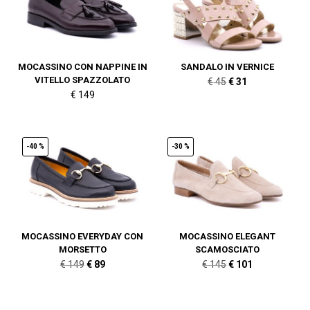
MOCASSINO CON NAPPINE IN
SANDALO IN VERNICE
VITELLO SPAZZOLATO
Il
Il
€
45
€
31
€
149
prezzo
prezzo
originale
attuale
era:
è:
-40 %
-30 %
€ 45.
€ 31.
MOCASSINO EVERYDAY CON
MOCASSINO ELEGANT
MORSETTO
SCAMOSCIATO
Il
Il
Il
Il
€
149
€
89
€
145
€
101
prezzo
prezzo
prezzo
prezzo
originale
attuale
originale
attuale