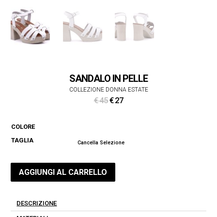
SANDALO IN PELLE
COLLEZIONE DONNA ESTATE
Il
Il
€
45
€
27
prezzo
prezzo
originale
attuale
COLORE
era:
è:
TAGLIA
€ 45.
€ 27.
Cancella Selezione
AGGIUNGI AL CARRELLO
DESCRIZIONE