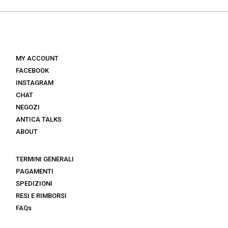
era:
è:
era:
è:
€ 149.
€ 89.
€ 145.
€ 101.
MY ACCOUNT
FACEBOOK
INSTAGRAM
CHAT
NEGOZI
ANTICA TALKS
ABOUT
TERMINI GENERALI
PAGAMENTI
SPEDIZIONI
RESI E RIMBORSI
FAQs