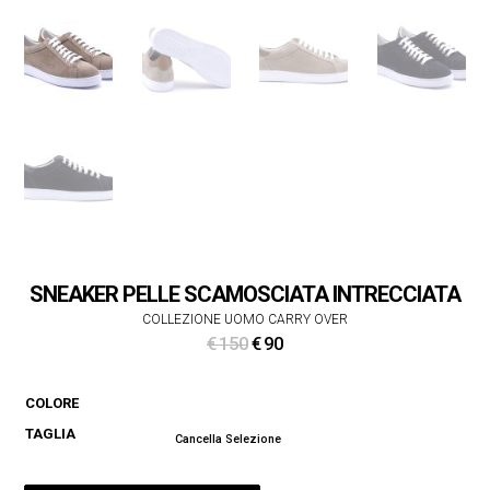
SNEAKER PELLE SCAMOSCIATA INTRECCIATA
COLLEZIONE UOMO CARRY OVER
Il
Il
€
150
€
90
prezzo
prezzo
originale
attuale
COLORE
era:
è:
TAGLIA
€ 150.
€ 90.
Cancella Selezione