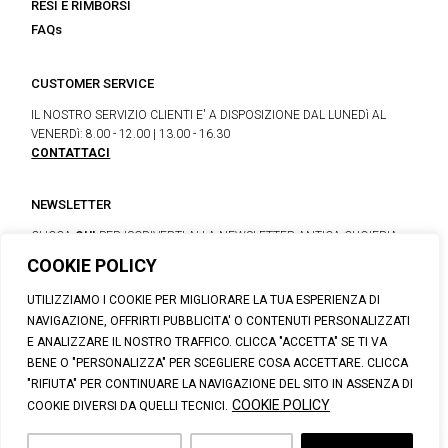
RESI E RIMBORSI
FAQs
CUSTOMER SERVICE
IL NOSTRO SERVIZIO CLIENTI E' A DISPOSIZIONE DAL LUNEDì AL
VENERDì: 8.00 - 12.00 | 13.00 - 16.30
CONTATTACI
NEWSLETTER
CLICCA
QUI
PER ISCRIVERTI ALLA NEWSLETTER ANTICA CUOIERIA
COOKIE POLICY
UTILIZZIAMO I COOKIE PER MIGLIORARE LA TUA ESPERIENZA DI
© 2026 CALZATURIFICIO F.LLI SOLDINI
NAVIGAZIONE, OFFRIRTI PUBBLICITA' O CONTENUTI PERSONALIZZATI
VIA VITTORIO VENETO, 32 - CAPOLONA 52010 (AR)
E ANALIZZARE IL NOSTRO TRAFFICO. CLICCA "ACCETTA" SE TI VA
P.IVA: IT00100020510 | REA: AR-19984 | C. SOCIALE: € 1,170,800.00
BENE O "PERSONALIZZA" PER SCEGLIERE COSA ACCETTARE. CLICCA
I.V.
"RIFIUTA" PER CONTINUARE LA NAVIGAZIONE DEL SITO IN ASSENZA DI
SUPPORT@ANTICACUOIERIA.IT
| + (39) 0575 42811
COOKIE POLICY
COOKIE DIVERSI DA QUELLI TECNICI.
PRIVACY
|
COOKIE POLICY
|
PERSONAL DATA INFORMATION