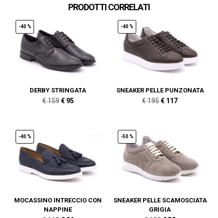
PRODOTTI CORRELATI
-40 %
-40 %
DERBY STRINGATA
SNEAKER PELLE PUNZONATA
Il
Il
Il
Il
€
159
€
95
€
195
€
117
prezzo
prezzo
prezzo
prezzo
originale
attuale
originale
attuale
era:
è:
era:
è:
-40 %
-50 %
€ 159.
€ 95.
€ 195.
€ 117.
MOCASSINO INTRECCIO CON
SNEAKER PELLE SCAMOSCIATA
NAPPINE
GRIGIA