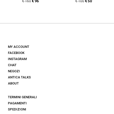
Il
Il
Il
Il
€
160
€
96
€
100
€
50
prezzo
prezzo
prezzo
prezzo
originale
attuale
originale
attuale
era:
è:
era:
è:
€ 160.
€ 96.
€ 100.
€ 50.
MY ACCOUNT
FACEBOOK
INSTAGRAM
CHAT
NEGOZI
ANTICA TALKS
ABOUT
TERMINI GENERALI
PAGAMENTI
SPEDIZIONI