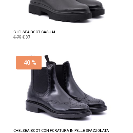
CHELSEA BOOT CASUAL
Il
Il
€
75
€
37
prezzo
prezzo
originale
attuale
era:
è:
-40 %
€ 75.
€ 37.
CHELSEA BOOT CON FORATURA IN PELLE SPAZZOLATA