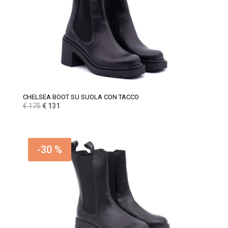
CHELSEA BOOT SU SUOLA CON TACCO
Il
Il
€
175
€
131
prezzo
prezzo
originale
attuale
era:
è:
-30 %
€ 175.
€ 131.