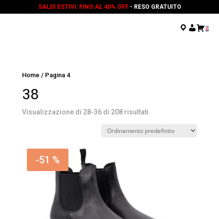
SALDI ESTIVI: FINO AL 40% OFF
- RESO GRATUITO
.
.
.
Home
/ Pagina 4
38
Visualizzazione di 28-36 di 208 risultati
-51 %