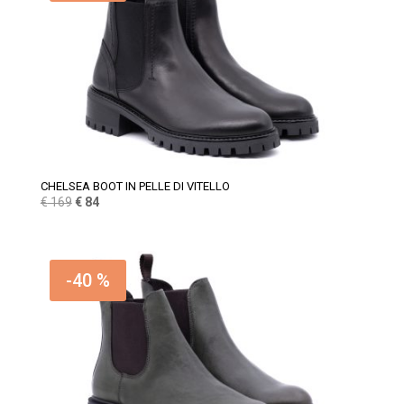
CHELSEA BOOT IN PELLE DI VITELLO
Il
Il
€
169
€
84
prezzo
prezzo
originale
attuale
era:
è:
-40 %
€ 169.
€ 84.