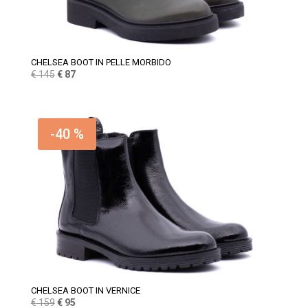
CHELSEA BOOT IN PELLE MORBIDO
Il
Il
€
145
€
87
prezzo
prezzo
originale
attuale
era:
è:
-40 %
€ 145.
€ 87.
CHELSEA BOOT IN VERNICE
Il
Il
€
159
€
95