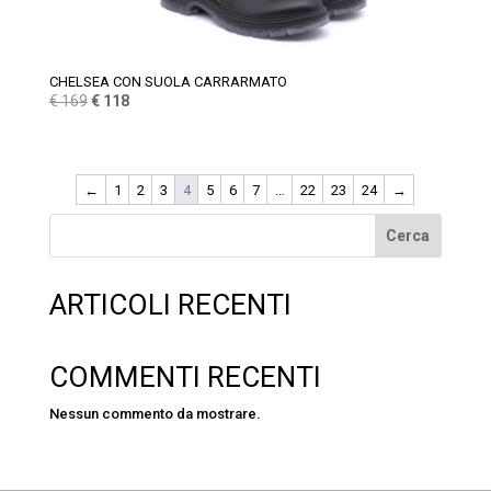
CHELSEA CON SUOLA CARRARMATO
Il
Il
€
169
€
118
prezzo
prezzo
originale
attuale
era:
è:
←
1
2
3
4
5
6
7
…
22
23
24
→
€ 169.
€ 118.
Cerca
ARTICOLI RECENTI
COMMENTI RECENTI
Nessun commento da mostrare.