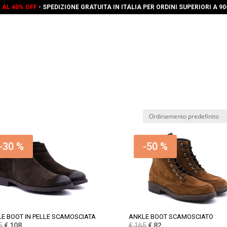
O AL 40% OFF
- SPEDIZIONE GRATUITA IN ITALIA PER ORDINI SUPERIORI A 9
-30 %
-50 %
E BOOT IN PELLE SCAMOSCIATA
ANKLE BOOT SCAMOSCIATO
Il
Il
Il
Il
5
€
108
€
165
€
82