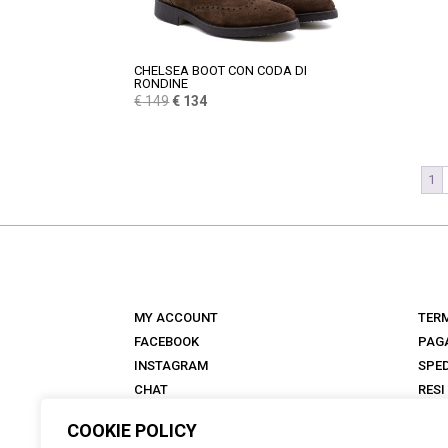
CHELSEA BOOT CON CODA DI
RONDINE
Il
Il
€
149
€
134
prezzo
prezzo
originale
attuale
era:
è:
1
€ 149.
€ 134.
MY ACCOUNT
TERM
FACEBOOK
PAG
INSTAGRAM
SPED
CHAT
RESI
NEGOZI
FAQ
COOKIE POLICY
ANTICA TALKS