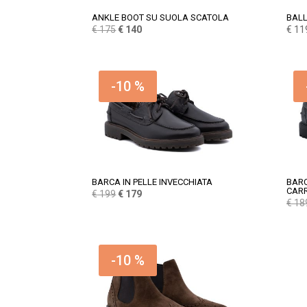
ANKLE BOOT SU SUOLA SCATOLA
BALL
Il
Il
€
175
€
140
€
11
prezzo
prezzo
originale
attuale
era:
è:
-10 %
€ 175.
€ 140.
BARCA IN PELLE INVECCHIATA
BARC
CAR
Il
Il
€
199
€
179
€
18
prezzo
prezzo
originale
attuale
era:
è:
€ 199.
€ 179.
-10 %