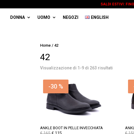
SALDI ESTIVI: FIN
DONNA
UOMO
NEGOZI
ENGLISH
Home
/ 42
42
Visualizzazione di 1-9 di 263 risultati
-30 %
ANKLE BOOT IN PELLE INVECCHIATA
ANKL
Il
Il
€
165
€
115
€
15