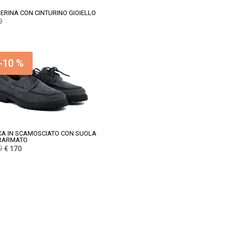
ERINA CON CINTURINO GIOIELLO
9
-10 %
A IN SCAMOSCIATO CON SUOLA
RARMATO
Il
Il
9
€
170
prezzo
prezzo
originale
attuale
era:
è:
€ 189.
€ 170.