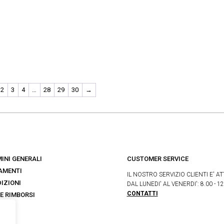
2
3
4
…
28
29
30
→
INI GENERALI
CUSTOMER SERVICE
AMENTI
IL NOSTRO SERVIZIO CLIENTI E' AT
IZIONI
DAL LUNEDI' AL VENERDI': 8.00 - 12
CONTATTI
 E RIMBORSI
s