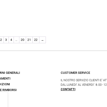
2
3
4
…
20
21
22
→
INI GENERALI
CUSTOMER SERVICE
AMENTI
IL NOSTRO SERVIZIO CLIENTI E' AT
IZIONI
DAL LUNEDI' AL VENERDI': 8.00 - 12
CONTATTI
 E RIMBORSI
s