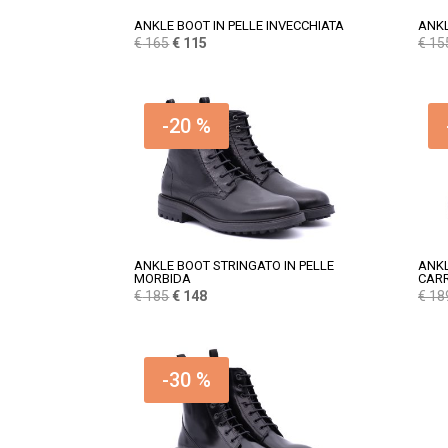
ANKLE BOOT IN PELLE INVECCHIATA
ANKL
Il
Il
€
165
€
115
€
15
prezzo
prezzo
originale
attuale
era:
è:
-20 %
€ 165.
€ 115.
ANKLE BOOT STRINGATO IN PELLE
ANKL
MORBIDA
CAR
Il
Il
€
185
€
148
€
18
prezzo
prezzo
originale
attuale
era:
è:
-30 %
€ 185.
€ 148.