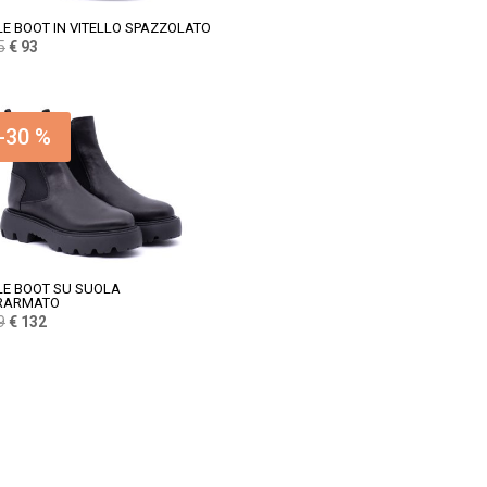
E BOOT IN VITELLO SPAZZOLATO
Il
Il
5
€
93
prezzo
prezzo
originale
attuale
era:
è:
-30 %
€ 155.
€ 93.
E BOOT SU SUOLA
RARMATO
Il
Il
9
€
132
prezzo
prezzo
originale
attuale
era:
è:
€ 189.
€ 132.