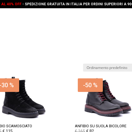
O AL 40% OFF
- SPEDIZIONE GRATUITA IN ITALIA PER ORDINI SUPERIORI A 9
-30 %
-50 %
BIO SCAMOSCIATO
ANFIBIO SU SUOLA BICOLORE
Il
Il
Il
Il
5
€
115
€
165
€
82