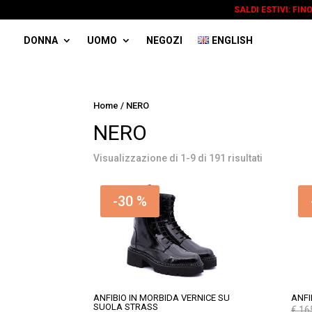
SALDI ESTIVI: FIN
DONNA
UOMO
NEGOZI
ENGLISH
Home
/ NERO
NERO
Visualizzazione di 1-9 di 191 risultati
-30 %
ANFIBIO IN MORBIDA VERNICE SU
ANFI
SUOLA STRASS
€
16