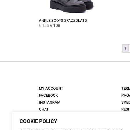
ANKLE BOOTS SPAZZOLATO
Il
Il
€
155
€
108
prezzo
prezzo
originale
attuale
era:
è:
1
€ 155.
€ 108.
MY ACCOUNT
TERM
FACEBOOK
PAG
INSTAGRAM
SPED
CHAT
RESI
NEGOZI
FAQ
COOKIE POLICY
ANTICA TALKS