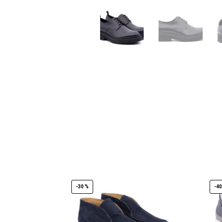
-30 %
-40