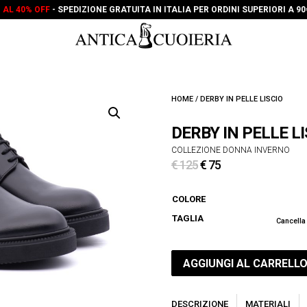
O AL 40% OFF
- SPEDIZIONE GRATUITA IN ITALIA PER ORDINI SUPERIORI A 9
HOME
/ DERBY IN PELLE LISCIO
DERBY IN PELLE LI
COLLEZIONE DONNA INVERNO
Il
Il
€
125
€
75
prezzo
prezzo
originale
attuale
COLORE
era:
è:
TAGLIA
Cancella
€ 125.
€ 75.
AGGIUNGI AL CARRELL
DESCRIZIONE
MATERIALI