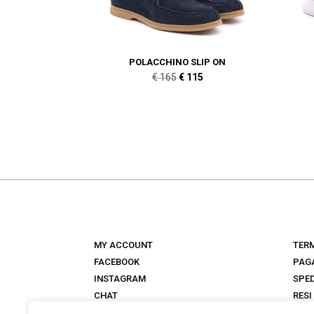
POLACCHINO SLIP ON
Il
Il
€
165
€
115
prezzo
prezzo
originale
attuale
era:
è:
€ 165.
€ 115.
MY ACCOUNT
TERM
FACEBOOK
PAG
INSTAGRAM
SPED
CHAT
RESI
NEGOZI
FAQ