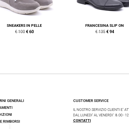
SNEAKERS IN PELLE
FRANCESINA SLIP ON
Il
Il
Il
Il
€
100
€
60
€
135
€
94
prezzo
prezzo
prezzo
prezzo
originale
attuale
originale
attuale
era:
è:
era:
è:
€ 100.
€ 60.
€ 135.
€ 94.
INI GENERALI
CUSTOMER SERVICE
AMENTI
IL NOSTRO SERVIZIO CLIENTI E' AT
IZIONI
DAL LUNEDI' AL VENERDI': 8.00 - 12
CONTATTI
 E RIMBORSI
s