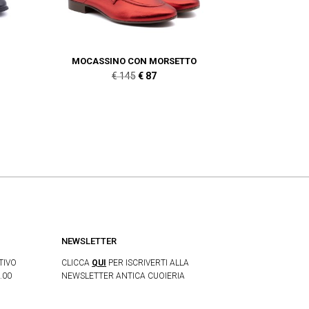
MOCASSINO CON MORSETTO
Il
Il
€
145
€
87
prezzo
prezzo
originale
attuale
era:
è:
€ 145.
€ 87.
NEWSLETTER
TIVO
CLICCA
QUI
PER ISCRIVERTI ALLA
.00
NEWSLETTER ANTICA CUOIERIA