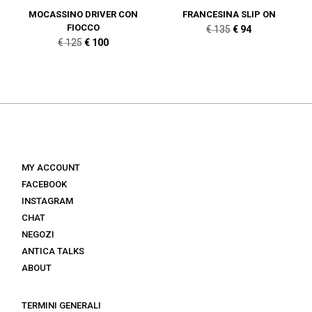
MOCASSINO DRIVER CON
FRANCESINA SLIP ON
FIOCCO
Il
Il
€
135
€
94
Il
Il
€
125
€
100
prezzo
prezzo
prezzo
prezzo
originale
attuale
originale
attuale
era:
è:
era:
è:
€ 135.
€ 94.
€ 125.
€ 100.
MY ACCOUNT
FACEBOOK
INSTAGRAM
CHAT
NEGOZI
ANTICA TALKS
ABOUT
TERMINI GENERALI