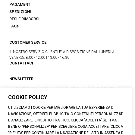
PAGAMENTI
SPEDIZIONI
RESI E RIMBORSI
FAQs
CUSTOMER SERVICE
IL NOSTRO SERVIZIO CLIENTI E' A DISPOSIZIONE DAL LUNEDì AL
VENERDì: 8.00 - 12.00 | 13.00 - 16.30
CONTATTACI
NEWSLETTER
CLICCA
QUI
PER ISCRIVERTI ALLA NEWSLETTER ANTICA CUOIERIA
COOKIE POLICY
UTILIZZIAMO I COOKIE PER MIGLIORARE LA TUA ESPERIENZA DI
© 2026 CALZATURIFICIO F.LLI SOLDINI
NAVIGAZIONE, OFFRIRTI PUBBLICITA' O CONTENUTI PERSONALIZZATI
VIA VITTORIO VENETO, 32 - CAPOLONA 52010 (AR)
E ANALIZZARE IL NOSTRO TRAFFICO. CLICCA "ACCETTA" SE TI VA
P.IVA: IT00100020510 | REA: AR-19984 | C. SOCIALE: € 1,170,800.00
BENE O "PERSONALIZZA" PER SCEGLIERE COSA ACCETTARE. CLICCA
I.V.
"RIFIUTA" PER CONTINUARE LA NAVIGAZIONE DEL SITO IN ASSENZA DI
SUPPORT@ANTICACUOIERIA.IT
| + (39) 0575 42811