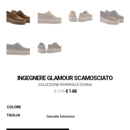
INGEGNERE GLAMOUR SCAMOSCIATO
COLLEZIONE INVERNALE DONNA
Il
Il
€
175
€
148
prezzo
prezzo
originale
attuale
COLORE
era:
è:
TAGLIA
€ 175.
€ 148.
Cancella Selezione