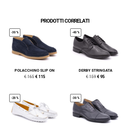
PRODOTTI CORRELATI
-30 %
-40 %
POLACCHINO SLIP ON
DERBY STRINGATA
Il
Il
Il
Il
€
165
€
115
€
159
€
95
prezzo
prezzo
prezzo
prezzo
originale
attuale
originale
attuale
era:
è:
era:
è:
-20 %
-30 %
€ 165.
€ 115.
€ 159.
€ 95.