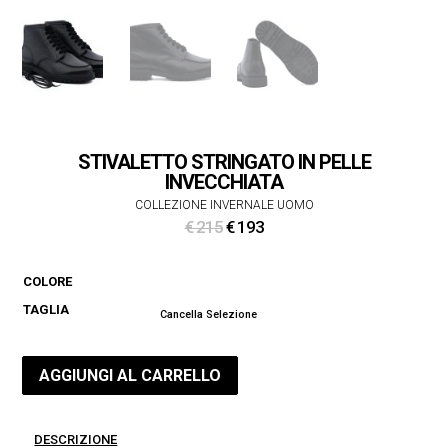
STIVALETTO STRINGATO IN PELLE
INVECCHIATA
COLLEZIONE INVERNALE UOMO
Il
Il
€
215
€
193
prezzo
prezzo
originale
attuale
COLORE
era:
è:
TAGLIA
€ 215.
€ 193.
Cancella Selezione
AGGIUNGI AL CARRELLO
DESCRIZIONE