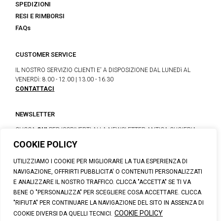
SPEDIZIONI
RESI E RIMBORSI
FAQs
CUSTOMER SERVICE
IL NOSTRO SERVIZIO CLIENTI E' A DISPOSIZIONE DAL LUNEDì AL
VENERDì: 8.00 - 12.00 | 13.00 - 16.30
CONTATTACI
NEWSLETTER
CLICCA
QUI
PER ISCRIVERTI ALLA NEWSLETTER ANTICA CUOIERIA
COOKIE POLICY
UTILIZZIAMO I COOKIE PER MIGLIORARE LA TUA ESPERIENZA DI
© 2026 CALZATURIFICIO F.LLI SOLDINI
NAVIGAZIONE, OFFRIRTI PUBBLICITA' O CONTENUTI PERSONALIZZATI
VIA VITTORIO VENETO, 32 - CAPOLONA 52010 (AR)
E ANALIZZARE IL NOSTRO TRAFFICO. CLICCA "ACCETTA" SE TI VA
P.IVA: IT00100020510 | REA: AR-19984 | C. SOCIALE: € 1,170,800.00
BENE O "PERSONALIZZA" PER SCEGLIERE COSA ACCETTARE. CLICCA
I.V.
"RIFIUTA" PER CONTINUARE LA NAVIGAZIONE DEL SITO IN ASSENZA DI
SUPPORT@ANTICACUOIERIA.IT
| + (39) 0575 42811
COOKIE POLICY
COOKIE DIVERSI DA QUELLI TECNICI.
PRIVACY
|
COOKIE POLICY
|
PERSONAL DATA INFORMATION