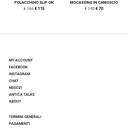
POLACCHINO SLIP ON
MOCASSINO IN CAMOSCIO
Il
Il
Il
Il
€
165
€
115
€
140
€
70
prezzo
prezzo
prezzo
prezzo
originale
attuale
originale
attuale
era:
è:
era:
è:
€ 165.
€ 115.
€ 140.
€ 70.
MY ACCOUNT
FACEBOOK
INSTAGRAM
CHAT
NEGOZI
ANTICA TALKS
ABOUT
TERMINI GENERALI
PAGAMENTI