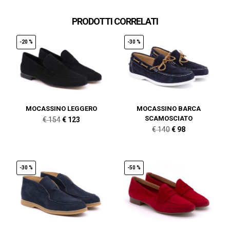
PRODOTTI CORRELATI
-20 %
-30 %
MOCASSINO LEGGERO
MOCASSINO BARCA
SCAMOSCIATO
Il
Il
€
154
€
123
Il
Il
€
140
€
98
prezzo
prezzo
prezzo
prezzo
originale
attuale
originale
attuale
era:
è:
era:
è:
-30 %
-50 %
€ 154.
€ 123.
€ 140.
€ 98.