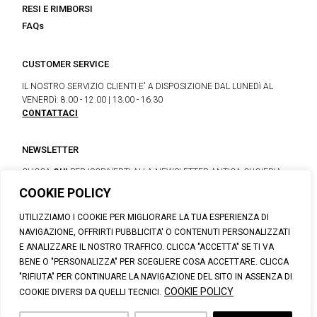
RESI E RIMBORSI
FAQs
CUSTOMER SERVICE
IL NOSTRO SERVIZIO CLIENTI E' A DISPOSIZIONE DAL LUNEDì AL
VENERDì: 8.00 - 12.00 | 13.00 - 16.30
CONTATTACI
NEWSLETTER
CLICCA
QUI
PER ISCRIVERTI ALLA NEWSLETTER ANTICA CUOIERIA
COOKIE POLICY
UTILIZZIAMO I COOKIE PER MIGLIORARE LA TUA ESPERIENZA DI
© 2026 CALZATURIFICIO F.LLI SOLDINI
NAVIGAZIONE, OFFRIRTI PUBBLICITA' O CONTENUTI PERSONALIZZATI
VIA VITTORIO VENETO, 32 - CAPOLONA 52010 (AR)
E ANALIZZARE IL NOSTRO TRAFFICO. CLICCA "ACCETTA" SE TI VA
P.IVA: IT00100020510 | REA: AR-19984 | C. SOCIALE: € 1,170,800.00
BENE O "PERSONALIZZA" PER SCEGLIERE COSA ACCETTARE. CLICCA
I.V.
"RIFIUTA" PER CONTINUARE LA NAVIGAZIONE DEL SITO IN ASSENZA DI
SUPPORT@ANTICACUOIERIA.IT
| + (39) 0575 42811
COOKIE POLICY
COOKIE DIVERSI DA QUELLI TECNICI.
PRIVACY
|
COOKIE POLICY
|
PERSONAL DATA INFORMATION