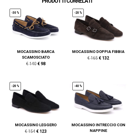
PRODOTTI CORRELATI
-30 %
-20 %
MOCASSINO BARCA
MOCASSINO DOPPIA FIBBIA
SCAMOSCIATO
Il
Il
€
165
€
132
Il
Il
€
140
€
98
prezzo
prezzo
prezzo
prezzo
originale
attuale
originale
attuale
era:
è:
era:
è:
-20 %
-40 %
€ 165.
€ 132.
€ 140.
€ 98.
MOCASSINO LEGGERO
MOCASSINO INTRECCIO CON
NAPPINE
Il
Il
€
154
€
123