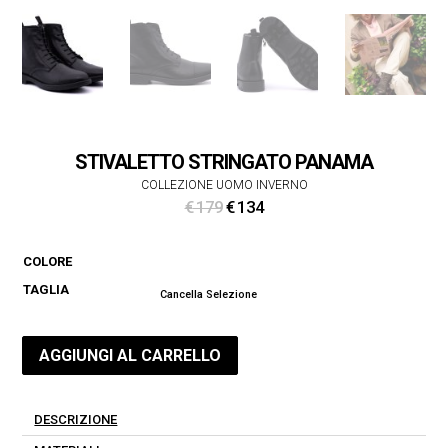
STIVALETTO STRINGATO PANAMA
COLLEZIONE UOMO INVERNO
Il
Il
€
179
€
134
prezzo
prezzo
originale
attuale
COLORE
era:
è:
TAGLIA
€ 179.
€ 134.
Cancella Selezione
AGGIUNGI AL CARRELLO
DESCRIZIONE