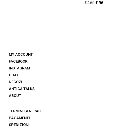
Il
Il
€
160
€
96
prezzo
prezzo
prezzo
prezzo
originale
attuale
originale
attuale
era:
è:
era:
è:
€ 154.
€ 123.
€ 160.
€ 96.
MY ACCOUNT
FACEBOOK
INSTAGRAM
CHAT
NEGOZI
ANTICA TALKS
ABOUT
TERMINI GENERALI
PAGAMENTI
SPEDIZIONI